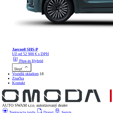
Jaecoo
8 SHS-P
Už od 52 900 € s DPH
ev_station
Plug-in Hybrid
keyboard_arrow_up
Skryť
Vozidlá skladom
18
Značka
Kontakt
AUTO SWAM s.r.o.
autorizovaný dealer
search_hands_free
file_open
car_repair
Testovacia jazda
Dopyt
Servis