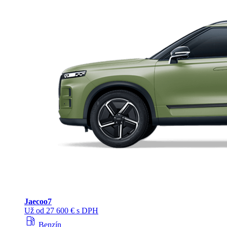
Jaecoo
7
Už od 27 600 € s DPH
local_gas_station
Benzín