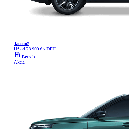
Jaecoo
5
Už od 28 900 € s DPH
local_gas_station
Benzín
Akcia