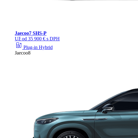
Jaecoo
7 SHS-P
Už od 35 900 € s DPH
ev_station
Plug-in Hybrid
Jaecoo8