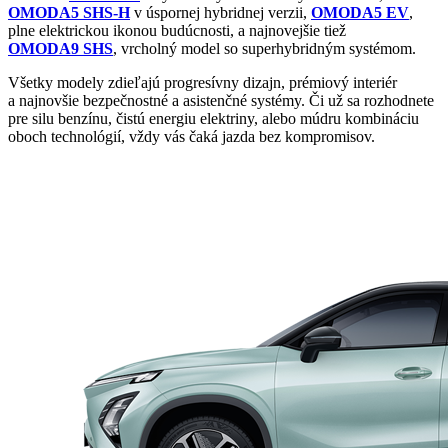
OMODA5 SHS-H
v úspornej hybridnej verzii,
OMODA5 EV
,
plne elektrickou ikonou budúcnosti, a najnovejšie tiež
OMODA9 SHS
, vrcholný model so superhybridným systémom.
Všetky modely zdieľajú progresívny dizajn, prémiový interiér
a najnovšie bezpečnostné a asistenčné systémy. Či už sa rozhodnete
pre silu benzínu, čistú energiu elektriny, alebo múdru kombináciu
oboch technológií, vždy vás čaká jazda bez kompromisov.