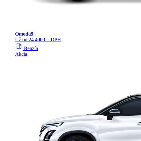
Omoda
5
Už od 24 400 € s DPH
local_gas_station
Benzín
Akcia