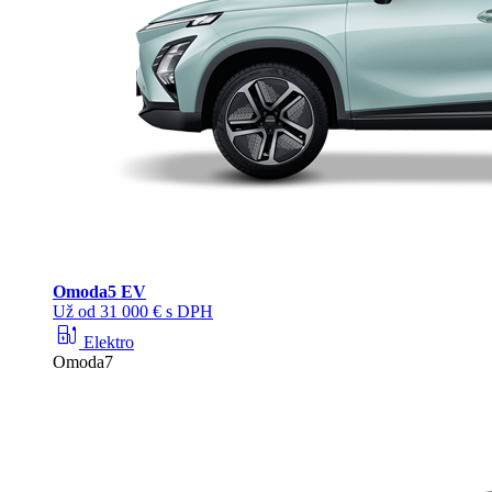
Omoda
5 EV
Už od 31 000 € s DPH
ev_station
Elektro
Omoda7