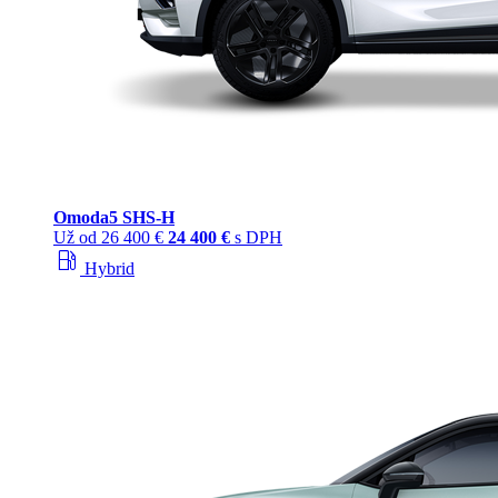
Omoda
5 SHS‑H
Už od
26 400 €
24 400 €
s DPH
local_gas_station
Hybrid