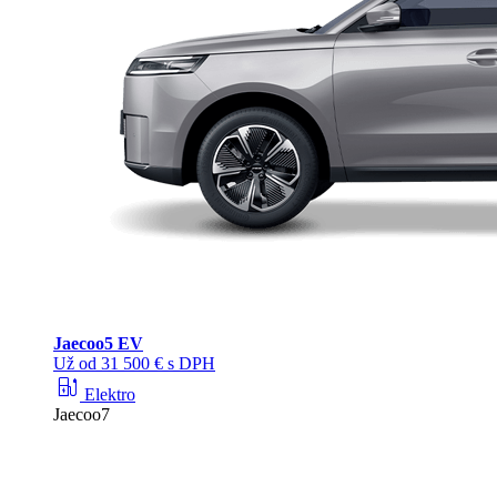
Jaecoo
5 EV
Už od 31 500 € s DPH
ev_station
Elektro
Jaecoo7