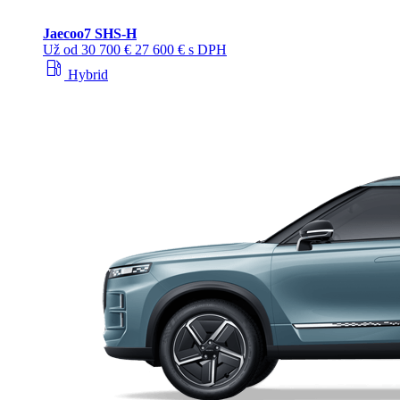
Jaecoo
7 SHS-H
Už od
30 700 €
27 600 € s DPH
local_gas_station
Hybrid