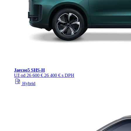
Jaecoo
5 SHS-H
Už od
26 600 €
26 400 € s DPH
local_gas_station
Hybrid