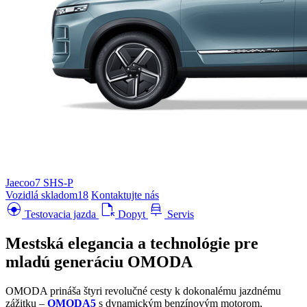
Jaecoo7 SHS-P
Vozidlá skladom
18
Kontaktujte nás
search_hands_free
file_open
car_repair
Testovacia jazda
Dopyt
Servis
Mestská elegancia a technológie pre
mladú generáciu
OMODA
OMODA prináša štyri revolučné cesty k dokonalému jazdnému
zážitku –
OMODA5
s dynamickým benzínovým motorom,