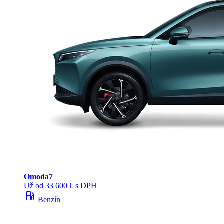
Omoda
7
Už od 33 600 € s DPH
local_gas_station
Benzín